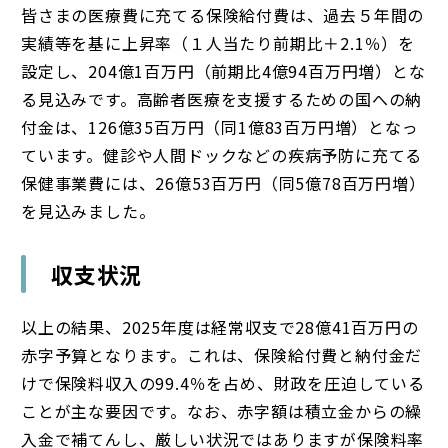
皆さまの医療費に充てる保険給付費は、過去５年間の
実績等を基に上昇率（１人当たり前期比＋2.1％）を
設定し、204億1百万円（前期比4億94百万円増）とな
る見込みです。高齢者医療を支援するための国への納
付金は、126億35百万円（同1億83百万円増）となっ
ています。健診や人間ドックなどの疾病予防に充てる
保健事業費には、26億53百万円（同5億78百万円増）
を見込みました。
収支状況
以上の結果、2025年度は経常収支で28億41百万円の
赤字予算となります。これは、保険給付費と納付金だ
けで保険料収入の99.4％を占め、財政を圧迫している
ことが主な要因です。なお、赤字額は積立金からの繰
入金で補てんし、厳しい状況ではありますが保険料率