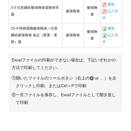
書類
3-3 任意継続被保険者資格喪失
被保険
被保険者
記入見
届
者
本
15-4 特例退職被保険者／任意
書類
被保険
継続被保険者 各証（変更・更
被保険者
記入見
者
新）届
本
Excelファイルの印刷ができない場合は、下記いずれかの
方法で印刷してください。
①開いたファイルのツールボタン（右上の
or …）を左
クリックし印刷、またはCtrl＋Pで印刷
②一旦ファイルを保存し、Excelファイルとして開き直し
て印刷