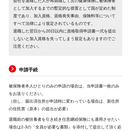
会社を退職した人が再就職して次の健康保険に被保険者
健
として加入するまでの暫定的な措置として国が定めた制
診
度であり、加入資格、資格喪失事由、保険料等について
事
業
すべて法律により規定されているものです。
退職した翌日から20日以内に資格取得申請書一式を提出
健
しないと加入資格を失ってしまう規定もありますのでご
診
注意ください。
の
申
込
み
申請手続
等
各
被保険者本人ひとりのみの申請の場合は、当申請書一枚のみ
種
をお送りください。
手
（但し、届出済住所が申請時に変わっている場合は、新住所
続
き
の住民票（原本）の提出が必要）
退職前の被扶養者を引き続き任意継続保険にも適用させたい
リ
場合は2-3の『全員が必要な書類』を添付して提出して頂く必
ン