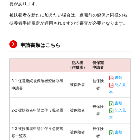
ク
要があります。
集
被扶養者を新たに加えたい場合は、退職前の健保と同様の被
扶養者手続規定が適用されますので審査が必要となります。
よ
く
あ
る
申請書類はこちら
質
問
記入者
健保宛
（作成者）
申請者
個人
情報
書類
3-1 任意継続被保険者資格取得
被保険
保護
被保険者
記入見
所在
申請書
者
地・
本
連絡
先
書類
サイ
被保険
ト
2-2 被扶養者申請に伴う現況届
被保険者
記入見
マッ
者
本
プ
2-3 被扶養者申請に伴う必要書
被保険
被保険者
書類
類一覧表
者