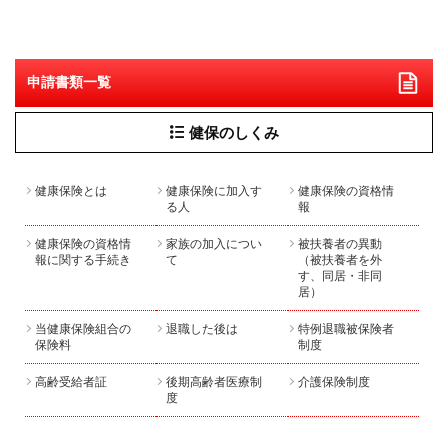
申請書類一覧
健保のしくみ
健康保険とは
健康保険に加入す
健康保険の資格情
る人
報
健康保険の資格情
家族の加入につい
被扶養者の異動
報に関する手続き
て
（被扶養者を外
す、同居・非同
居）
当健康保険組合の
退職した後は
特例退職被保険者
保険料
制度
高齢受給者証
後期高齢者医療制
介護保険制度
度