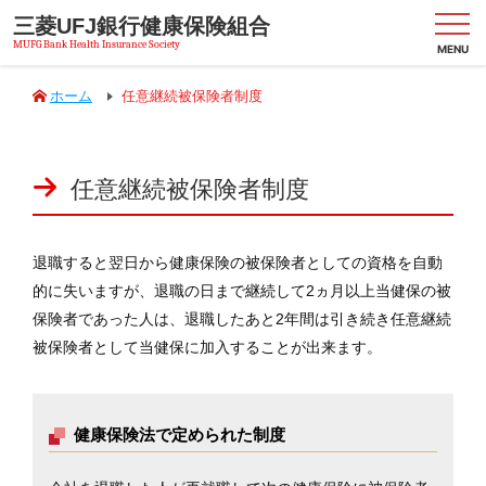
三菱UFJ銀行健康保険組合
MENU
ホーム
任意継続被保険者制度
健
任意継続被保険者制度
康
保
険
の
退職すると翌日から健康保険の被保険者としての資格を自動
し
的に失いますが、退職の日まで継続して2ヵ月以上当健保の被
く
み
保険者であった人は、退職したあと2年間は引き続き任意継続
被保険者として当健保に加入することが出来ます。
健
保
の
健康保険法で定められた制度
給
付